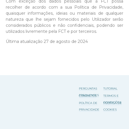
Com exceção dos dados pessoais que a FCT possa
recolher de acordo com a sua Política de Privacidade,
quaisquer informações, ideias ou materiais de qualquer
natureza que lhe sejam fornecidos pelo Utilizador serão
considerados públicos e não confidenciais, podendo ser
utilizados livremente pela FCT e por terceiros.
Última atualização 27 de agosto de 2024
PERGUNTAS
TUTORIAL
FREQUENTES
CONTACTOS
TERMOS E
CONDIÇÕES
POLÍTICA DE
POLÍTICA DE
PRIVACIDADE
COOKIES