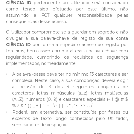
CIÊNCIA ID
pertencente ao Utilizador será considerado
como tendo sido efetuado por este último, não
assumindo a FCT qualquer responsabilidade pelas
consequências desse acesso.
O Utilizador compromete-se a guardar em segredo e não
divulgar a sua palavra-chave de registo da sua conta
CIÊNCIA ID
por forma a impedir o acesso ao registo por
terceiros, bem assim como a alterar a palavra-chave com
regularidade, cumprindo os requisitos de segurança
implementados, nomeadamente:
A palavra -passe deve ter no mínimo 13 caracteres e ser
complexa. Neste caso, a sua composição deverá exigir
a inclusão de 3 dos 4 seguintes conjuntos de
caracteres: letras minúsculas (a...z), letras maiúsculas
(A...Z), números (0...9) e caracteres especiais (~ ! @ # $
% ^ & * ( ) _ + | ` - = \ { } [ ] : “ ; ‘ < > ? , . /).
Poderá, em alternativa, ser constituída por frases ou
excertos de texto longo conhecidos pelo Utilizador,
sem caracter de «espaço».