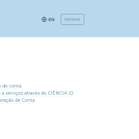
EN
o de conta
 a serviços através do CIÊNCIA ID
ração de Conta
al e permanente para os cidadãos que