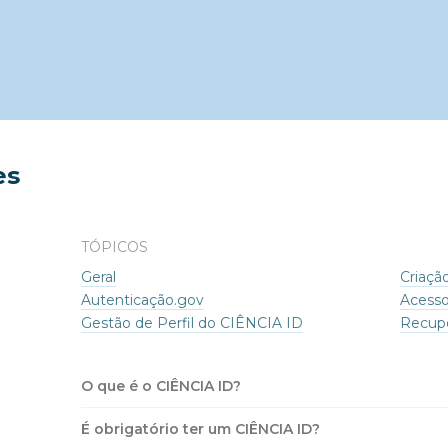
es
TÓPICOS
Geral
Criaçã
Autenticação.gov
Acesso
Gestão de Perfil do CIÊNCIA ID
Recupe
O que é o CIÊNCIA ID?
É obrigatório ter um CIÊNCIA ID?
É um meio de identificação e autenticação individu